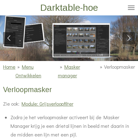
Darktable-hoe
Ga
direct
naar
de
hoofdinhoud
Home
»
Menu
»
Masker
»
Verloopmasker
Ontwikkelen
manager
Verloopmasker
Zie ook:
Module: Grijsverloopfilter
Zodra je het verloopmasker activeert bij de Masker
Manager krijg je een drietal lijnen in beeld met daarin in
de midden een lijn met een pijl.